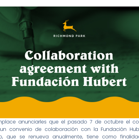
place anunciarles que el pasado 7 de octubre el co
 un convenio de colaboración con la Fundación Hube
o, que se renueva anualmente, tiene como finalid