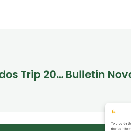
Gredos Trip 2021
To provide th
device inform