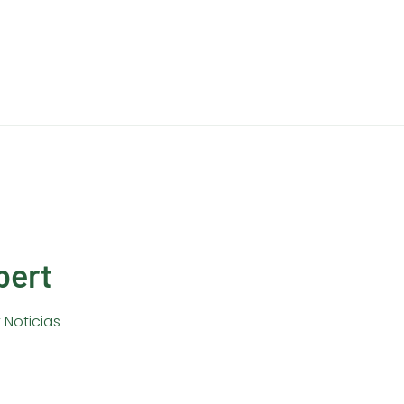
Main
Menu
bert
y
Noticias