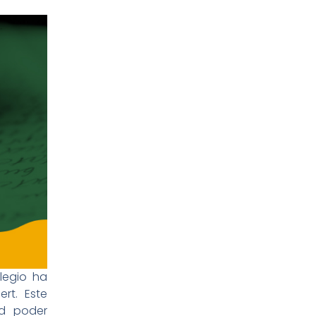
legio ha
rt. Este
ad poder