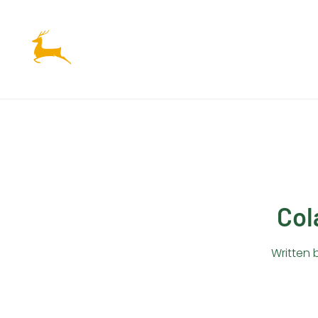
Ir
al
contenido
Col
Written 