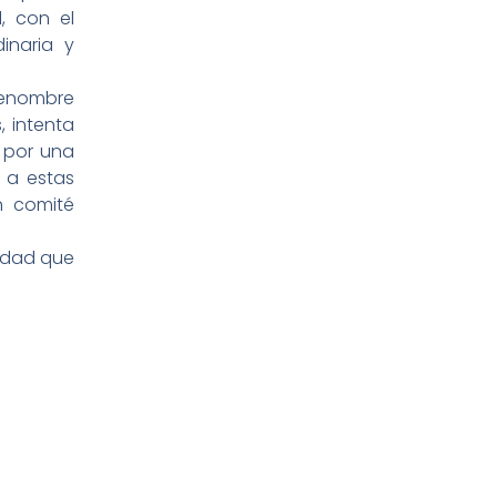
, con el
inaria y
renombre
, intenta
 por una
s a estas
n comité
idad que