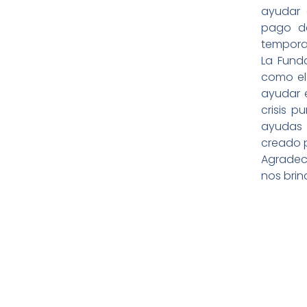
ayudar 
pago de
temporal
La Fund
como el 
ayudar 
crisis p
ayudas 
creado p
Agradec
nos brin