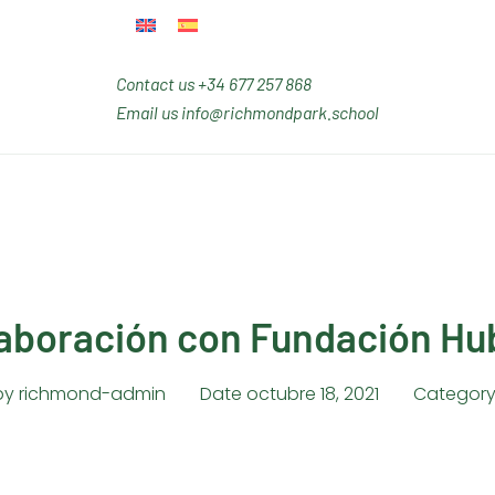
Contact us
+34 677 257 868
Email us
info@richmondpark.school
aboración con Fundación Hu
by
richmond-admin
Date
octubre 18, 2021
Categor